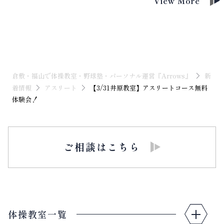
View More
倉敷・福山で体操教室・野球塾・パーソナル運営『Arrows』
新
着情報
アスリート
【3/31井原教室】アスリートコース無料
体験会！
ご相談はこちら
体操教室一覧