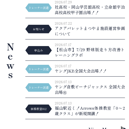
2026.07.29
社高校・岡山学芸館高校・立命館宇治
トレーナー派遣
高校高校甲子園出場！！
2026.07.22
アクアパレットまつやま施設運営参画
お知らせ
について
N
2026.07.17
【松山市】7/29 野球版走り方改善ト
申込み
e
レーニングラボ
w
2026.07.17
トレーナー派遣
s
ヤングJKB全国大会出場！！
2026.07.13
ヤング倉敷ピーチジャックス 全国大会
トレーナー派遣
出場㊗️
2026.07.13
福山駅近く！Arrows体操教室「0〜2
体操教室012
歳クラス」が新規開講！